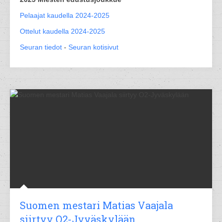
Pelaajat kaudella 2024-2025
Ottelut kaudella 2024-2025
Seuran tiedot
-
Seuran kotisivut
Suomen mestari Matias Vaajala
siirtyy O2-Jyväskylään