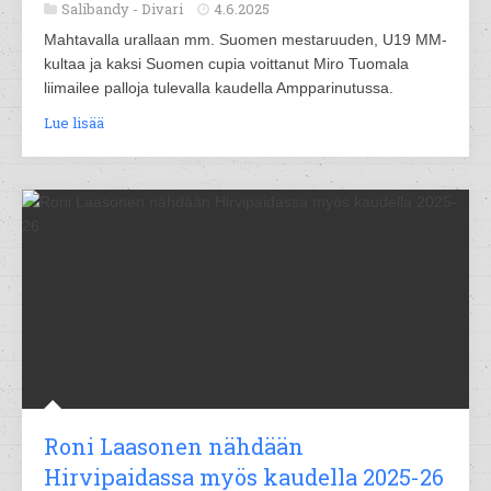
Salibandy -
Divari
4.6.2025
Mahtavalla urallaan mm. Suomen mestaruuden, U19 MM-
kultaa ja kaksi Suomen cupia voittanut Miro Tuomala
liimailee palloja tulevalla kaudella Ampparinutussa.
Lue lisää
Roni Laasonen nähdään
Hirvipaidassa myös kaudella 2025-26