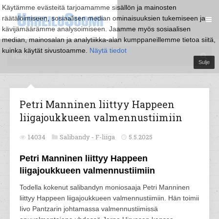
Käytämme evästeitä tarjoamamme sisällön ja mainosten
räätälöimiseen, sosiaalisen median ominaisuuksien tukemiseen ja
kävijämäärämme analysoimiseen. Jaamme myös sosiaalisen
median, mainosalan ja analytiikka-alan kumppaneillemme tietoa siitä,
kuinka käytät sivustoamme.
Näytä tiedot
Sulje
Petri Manninen liittyy Happeen
liigajoukkueen valmennustiimiin
14034
Salibandy -
F-liiga
5.5.2025
Petri Manninen liittyy Happeen
liigajoukkueen valmennustiimiin
Todella kokenut salibandyn moniosaaja Petri Manninen
liittyy Happeen liigajoukkueen valmennustiimiin. Hän toimii
Iivo Pantzarin johtamassa valmennustiimissä