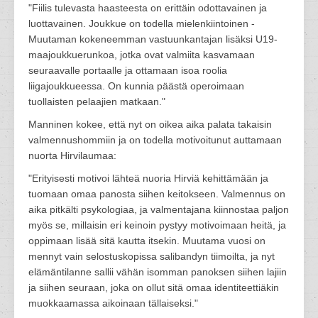
"Fiilis tulevasta haasteesta on erittäin odottavainen ja
luottavainen. Joukkue on todella mielenkiintoinen -
Muutaman kokeneemman vastuunkantajan lisäksi U19-
maajoukkuerunkoa, jotka ovat valmiita kasvamaan
seuraavalle portaalle ja ottamaan isoa roolia
liigajoukkueessa. On kunnia päästä operoimaan
tuollaisten pelaajien matkaan."
Manninen kokee, että nyt on oikea aika palata takaisin
valmennushommiin ja on todella motivoitunut auttamaan
nuorta Hirvilaumaa:
"Erityisesti motivoi lähteä nuoria Hirviä kehittämään ja
tuomaan omaa panosta siihen keitokseen. Valmennus on
aika pitkälti psykologiaa, ja valmentajana kiinnostaa paljon
myös se, millaisin eri keinoin pystyy motivoimaan heitä, ja
oppimaan lisää sitä kautta itsekin. Muutama vuosi on
mennyt vain selostuskopissa salibandyn tiimoilta, ja nyt
elämäntilanne sallii vähän isomman panoksen siihen lajiin
ja siihen seuraan, joka on ollut sitä omaa identiteettiäkin
muokkaamassa aikoinaan tällaiseksi."