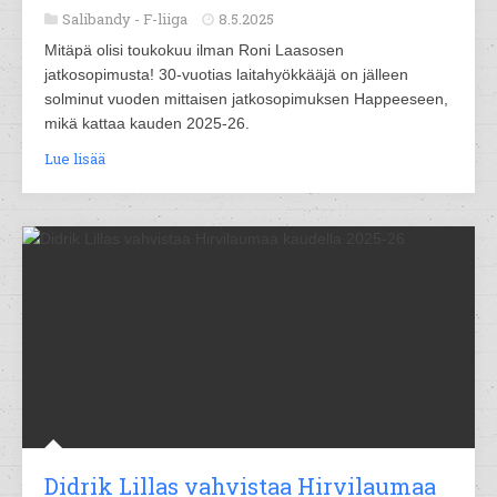
Salibandy -
F-liiga
8.5.2025
Mitäpä olisi toukokuu ilman Roni Laasosen
jatkosopimusta! 30-vuotias laitahyökkääjä on jälleen
solminut vuoden mittaisen jatkosopimuksen Happeeseen,
mikä kattaa kauden 2025-26.
Lue lisää
Didrik Lillas vahvistaa Hirvilaumaa