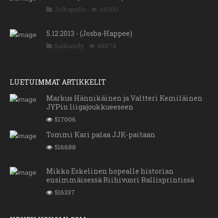
Jalkapallo
65000
5.12.2013 - (Josba-Happee)
Salibandy
58874
LUETUIMMAT ARTIKKELIT
Markus Hännikäinen ja Valtteri Kemiläinen
JYPin liigajoukkueeseen
517006
Tommi Kari palaa JJK-paitaan
516688
Mikko Eskelinen hopealle historian
ensimmäisessä Riihivuori Rallisprintissä
516337