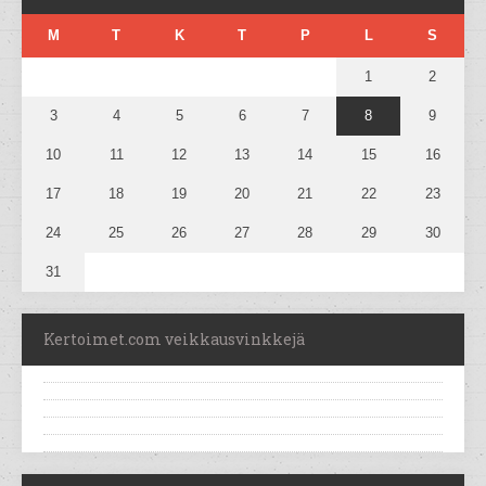
M
T
K
T
P
L
S
1
2
3
4
5
6
7
8
9
10
11
12
13
14
15
16
17
18
19
20
21
22
23
24
25
26
27
28
29
30
31
Kertoimet.com veikkausvinkkejä