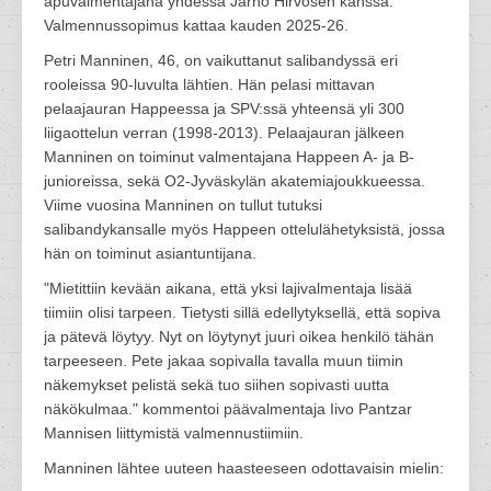
apuvalmentajana yhdessä Jarno Hirvosen kanssa.
Valmennussopimus kattaa kauden 2025-26.
Petri Manninen, 46, on vaikuttanut salibandyssä eri
rooleissa 90-luvulta lähtien. Hän pelasi mittavan
pelaajauran Happeessa ja SPV:ssä yhteensä yli 300
liigaottelun verran (1998-2013). Pelaajauran jälkeen
Manninen on toiminut valmentajana Happeen A- ja B-
junioreissa, sekä O2-Jyväskylän akatemiajoukkueessa.
Viime vuosina Manninen on tullut tutuksi
salibandykansalle myös Happeen ottelulähetyksistä, jossa
hän on toiminut asiantuntijana.
"Mietittiin kevään aikana, että yksi lajivalmentaja lisää
tiimiin olisi tarpeen. Tietysti sillä edellytyksellä, että sopiva
ja pätevä löytyy. Nyt on löytynyt juuri oikea henkilö tähän
tarpeeseen. Pete jakaa sopivalla tavalla muun tiimin
näkemykset pelistä sekä tuo siihen sopivasti uutta
näkökulmaa." kommentoi päävalmentaja Iivo Pantzar
Mannisen liittymistä valmennustiimiin.
Manninen lähtee uuteen haasteeseen odottavaisin mielin: