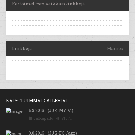
Kertoimet.com veikkausvinkkejä
Linkkejä
Mainos
KATSOTUIMMAT GALLERIAT
5.8.2013 - (JJK-MYPA)
Jalkapallo
71871
3.8.2016 - (JJK-FC Jazz)