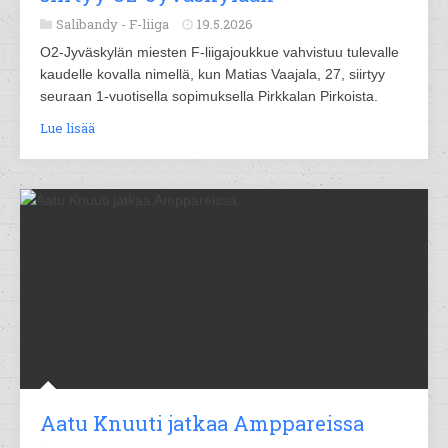
Salibandy -
F-liiga
19.5.2026
O2-Jyväskylän miesten F-liigajoukkue vahvistuu tulevalle
kaudelle kovalla nimellä, kun Matias Vaajala, 27, siirtyy
seuraan 1-vuotisella sopimuksella Pirkkalan Pirkoista.
Lue lisää
Aatu Knuuti jatkaa Amppareissa