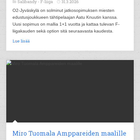
Salibandy -
F-liiga
31.3.2026
O2-Jyväskylä on solminut jatkosopimuksen miesten
edustusjoukkueen tähtipelaajan Aatu Knuutin kanssa.
Uusi sopimus on mallia 1+1 vuotta ja kattaa tulevan F-
liigakauden sekä option sitä seuraavasta kaudesta.
Lue lisää
Miro Tuomala Amppareiden maalille