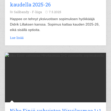
kaudella 2025-26
Salibandy -
F-liiga
7.5.2025
Happee on tehnyt yksivuotisen sopimuksen hyökkääjä
Didrik Lillaksen kanssa. Sopimus kattaa kauden 2025-26,
eikä sisällä optioita.
Lue lisää
Niko Einiö vahvistaa Hirvilaumaa 1+1